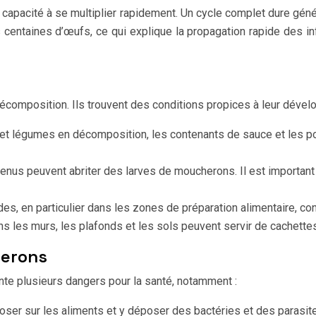
 capacité à se multiplier rapidement. Un cycle complet dure gén
 centaines d’œufs, ce qui explique la propagation rapide des in
écomposition. Ils trouvent des conditions propices à leur déve
ts et légumes en décomposition, les contenants de sauce et les p
tenus peuvent abriter des larves de moucherons. Il est important
es, en particulier dans les zones de préparation alimentaire, con
s les murs, les plafonds et les sols peuvent servir de cachette
herons
te plusieurs dangers pour la santé, notamment :
ser sur les aliments et y déposer des bactéries et des parasi